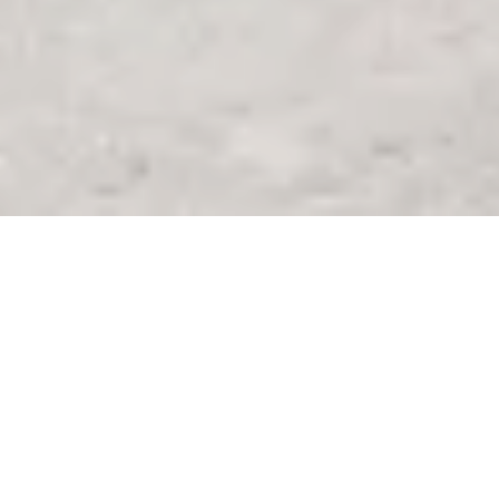
El projecte de
Polilleuger
neix amb la voluntat de
repensar l’arquitectura esportiva a partir de nous
conceptes, per a crear
un model sostenible i de
baix manteniment
.
A més de la construcció del Polilleuger, es millora
també l’entorn del centre.